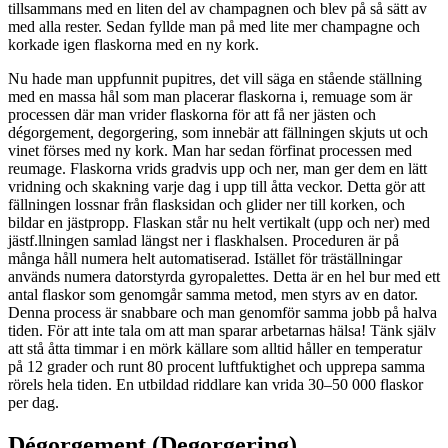
tillsammans med en liten del av champagnen och blev på så sätt av
med alla rester. Sedan fyllde man på med lite mer champagne och
korkade igen flaskorna med en ny kork.
Nu hade man uppfunnit pupitres, det vill säga en stående ställning
med en massa hål som man placerar flaskorna i, remuage som är
processen där man vrider flaskorna för att få ner jästen och
dégorgement, degorgering, som innebär att fällningen skjuts ut och
vinet förses med ny kork. Man har sedan förfinat processen med
reumage. Flaskorna vrids gradvis upp och ner, man ger dem en lätt
vridning och skakning varje dag i upp till åtta veckor. Detta gör att
fällningen lossnar från flasksidan och glider ner till korken, och
bildar en jästpropp. Flaskan står nu helt vertikalt (upp och ner) med
jästf.llningen samlad längst ner i flaskhalsen. Proceduren är på
många håll numera helt automatiserad. Istället för träställningar
används numera datorstyrda gyropalettes. Detta är en hel bur med ett
antal flaskor som genomgår samma metod, men styrs av en dator.
Denna process är snabbare och man genomför samma jobb på halva
tiden. För att inte tala om att man sparar arbetarnas hälsa! Tänk själv
att stå åtta timmar i en mörk källare som alltid håller en temperatur
på 12 grader och runt 80 procent luftfuktighet och upprepa samma
rörels hela tiden. En utbildad riddlare kan vrida 30–50 000 flaskor
per dag.
Dégorgement (Degorgering)