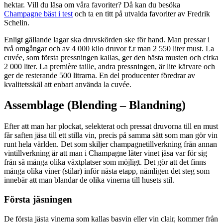
hektar. Vill du läsa om våra favoriter? Då kan du besöka
Champagne bäst i test
och ta en titt på utvalda favoriter av Fredrik
Schelin.
Enligt gällande lagar ska druvskörden ske för hand. Man pressar i
två omgångar och av 4 000 kilo druvor f.r man 2 550 liter must. La
cuvée, som första pressningen kallas, ger den bästa musten och cirka
2 000 liter. La première taille, andra pressningen, är lite kärvare och
ger de resterande 500 litrarna. En del producenter föredrar av
kvalitetsskäl att enbart använda la cuvée.
Assemblage (Blending – Blandning)
Efter att man har plockat, selekterat och pressat druvorna till en must
får saften jäsa till ett stilla vin, precis på samma sätt som man gör vin
runt hela världen. Det som skiljer champagnetillverkning från annan
vintillverkning är att man i Champagne låter vinet jäsa var för sig
från så många olika växtplatser som möjligt. Det gör att det finns
många olika viner (stilar) inför nästa etapp, nämligen det steg som
innebär att man blandar de olika vinerna till husets stil.
Första jäsningen
De första jästa vinerna som kallas basvin eller vin clair, kommer från