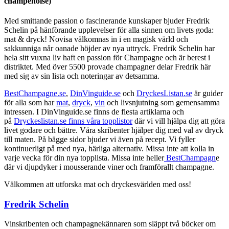
champenoise)
Med smittande passion o fascinerande kunskaper bjuder Fredrik
Schelin på hänförande upplevelser för alla sinnen om livets goda:
mat & dryck! Novisa välkomnas in i en magisk värld och
sakkunniga når oanade höjder av nya uttryck. Fredrik Schelin har
hela sitt vuxna liv haft en passion för Champagne och är berest i
distriktet. Med över 5500 provade champagner delar Fredrik här
med sig av sin lista och noteringar av detsamma.
BestChampagne.se
,
DinVinguide.se
och
DryckesListan.se
är guider
för alla som har
mat
,
dryck
,
vin
och livsnjutning som gemensamma
intressen. I DinVinguide.se finns de flesta artiklarna och
på
Dryckeslistan.se finns våra topplistor
där vi vill hjälpa dig att göra
livet godare och bättre. Våra skribenter hjälper dig med val av dryck
till maten. På bägge sidor bjuder vi även på recept. Vi fyller
kontinuerligt på med nya, härliga alternativ. Missa inte att kolla in
varje vecka för din nya topplista. Missa inte heller
BestChampagn
e
där vi djupdyker i mousserande viner och framförallt champagne.
Välkommen att utforska mat och dryckesvärlden med oss!
Fredrik Schelin
Vinskribenten och champagnekännaren som släppt två böcker om