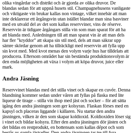
olika vingårdar och distrikt och är gjorda av olika druvor. De
blandas sedan för att uppnå husets stil. Champagnehusens vanligaste
och viktigaste vin brukar kallas non vintage, vilket innebär att man
inte deklarerar ett årgångsvin utan istället blandar man sina basviner
med en utvald del av det som kallas reservviner, vins de réserve.
Reservvin är tidigare årgångars stilla vin som man sparat för att ha
att blanda med. Anledningen till att man sparat vin är att man dels
har fler ”kryddor” att skapa sin stil med, dels att man säkrar upp
sämre skördar genom att ha tillräckligt med reservvin att fylla upp
sin kvot med. Med kvot menas den volym varje hus har tilldelats att
producera. Eftersom området har sin bestämda produktionsvolym är
den enda möjligheten att växa i volym att köpa druvor, juice eller
mark.
Andra Jäsning
Reservvinet blandas med det stilla vinet och skapar en cuvée. Denna
blandning kommer sedan under våren att fyllas på flaska med lite
liqueur de tirage – stilla vin ihop med jäst och socker – för att sätta
igång den andra jäsningen som ger kolsyran. Flaskan förses med en
kapsyl och placeras liggande i källaren. Nu startar den andra
jäsningen, vilken är den som skapar koldioxid. Koldioxiden löser sig
i vinet och bildar kolsyra. Efter den andra jäsningen dör jästen och
det bildas en restprodukt, en bottensats som kallas dépot och som
består av gamla jästceller. Den andra jäsningen tar tre till fyra