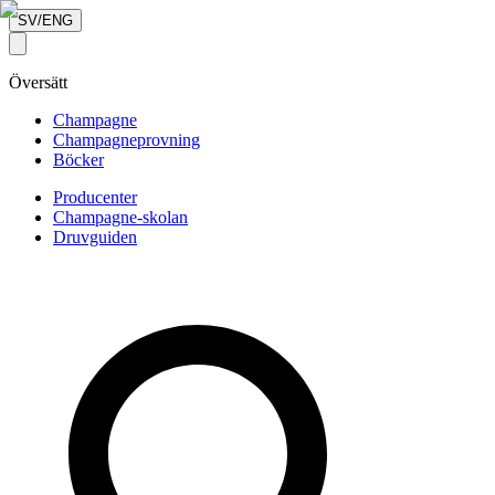
SV/ENG
Översätt
Champagne
Champagneprovning
Böcker
Producenter
Champagne-skolan
Druvguiden