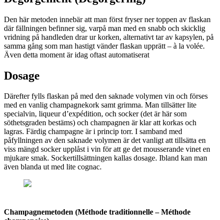
Den här metoden innebär att man först fryser ner toppen av flaskan
där fällningen befinner sig, varpå man med en snabb och skicklig
vridning på handleden drar ur korken, alternativt tar av kapsylen, på
samma gång som man hastigt vänder flaskan upprätt – à la volée.
Även detta moment är idag oftast automatiserat
Dosage
Därefter fylls flaskan på med den saknade volymen vin och förses
med en vanlig champagnekork samt grimma. Man tillsätter lite
specialvin, liqueur d’expédition, och socker (det är här som
söthetsgraden bestäms) och champagnen är klar att korkas och
lagras. Färdig champagne är i princip torr. I samband med
påfyllningen av den saknade volymen är det vanligt att tillsätta en
viss mängd socker upplåst i vin för att ge det mousserande vinet en
mjukare smak. Sockertillsättningen kallas dosage. Ibland kan man
även blanda ut med lite cognac.
Champagnemetoden (Méthode traditionnelle – Méthode