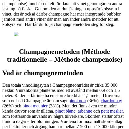
champenoise) innebär enkelt förklarat att vinet genomgår en andra
jäsning på flaska. Genom den andra jäsningen uppstår kolsyran i
vinet, det är också därför champagne har mer integrerade bubblor
jämfört med andra viner där man använder andra metoder för att
kolsyra vin. Här får du följa champagnemetoden steg för steg.
Champagnemetoden (Méthode
traditionnelle – Méthode champenoise)
Vad är champagnemetoden
D
en totala vinodlingsytan i Champagneområdet är cirka 35 000
hektar. Vinrankorna planteras med ett avstånd mellan 0,9 och 1,5
meter. Raderna får inte ha en större bredd än 1,5 meter. Druvorna
som odlas i Champagne är som sagt
pinot noir
(36%),
chardonnay
(26%) och
pinot meunier
(38%). Men det finns även tre mindre
kända druvor som är tillåtna,
pinot blanc
,
arbanne
och
petit meslier
,
som fortfarande används av några tillverkare. Skörden startar oftast
hundra dagar efter blomningen. Värdena för maximalt skördeuttag
per hektoliter och årgång hamnar mellan 7 500 och 13 000 kilo per