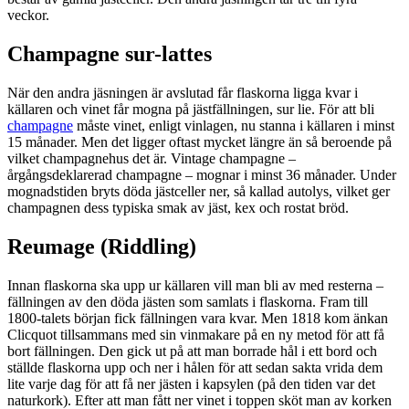
veckor.
Champagne sur-lattes
När den andra jäsningen är avslutad får flaskorna ligga kvar i
källaren och vinet får mogna på jästfällningen, sur lie. För att bli
champagne
måste vinet, enligt vinlagen, nu stanna i källaren i minst
15 månader. Men det ligger oftast mycket längre än så beroende på
vilket champagnehus det är. Vintage champagne –
årgångsdeklarerad champagne – mognar i minst 36 månader. Under
mognadstiden bryts döda jästceller ner, så kallad autolys, vilket ger
champagnen dess typiska smak av jäst, kex och rostat bröd.
Reumage (Riddling)
Innan flaskorna ska upp ur källaren vill man bli av med resterna –
fällningen av den döda jästen som samlats i flaskorna. Fram till
1800-talets början fick fällningen vara kvar. Men 1818 kom änkan
Clicquot tillsammans med sin vinmakare på en ny metod för att få
bort fällningen. Den gick ut på att man borrade hål i ett bord och
ställde flaskorna upp och ner i hålen för att sedan sakta vrida dem
lite varje dag för att få ner jästen i kapsylen (på den tiden var det
naturkork). Efter att man fått ner vinet i toppen sköt man av korken