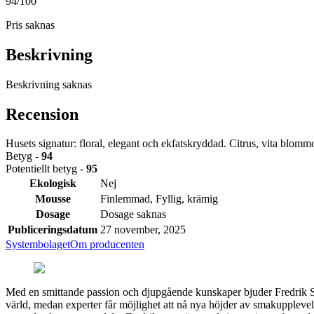
94
/100
Pris saknas
Beskrivning
Beskrivning saknas
Recension
Husets signatur: floral, elegant och ekfatskryddad. Citrus, vita blommo
Betyg -
94
Potentiellt betyg -
95
Ekologisk
Nej
Mousse
Finlemmad, Fyllig, krämig
Dosage
Dosage saknas
Publiceringsdatum
27 november, 2025
Systembolaget
Om producenten
Med en smittande passion och djupgående kunskaper bjuder Fredrik Sche
värld, medan experter får möjlighet att nå nya höjder av smakupplevel