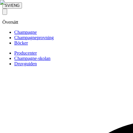
SV/ENG
Översätt
Champagne
Champagneprovning
Böcker
Producenter
Champagne-skolan
Druvguiden