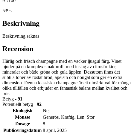
91
/100
539:-
Beskrivning
Beskrivning saknas
Recension
Härlig och fräsch champagne med en vacker ljusgul färg. Vinet
bjuder på en komplex smakprofil med inslag av citrusfrukter,
mineraler och både gröna och gula äpplen. Dessutom finns det
subtila toner av rostat bröd, apelsin och nougat som ger en extra
dimension. Denna klassiska champagne är ett utmärkt val för många
olika tillfällen och erbjuder en fantastisk balans mellan kvalitet och
pris.
Betyg -
91
Potentiellt betyg -
92
Ekologisk
Nej
Mousse
Generös, Kraftig, Len, Stor
Dosage
8
Publiceringsdatum
8 april, 2025