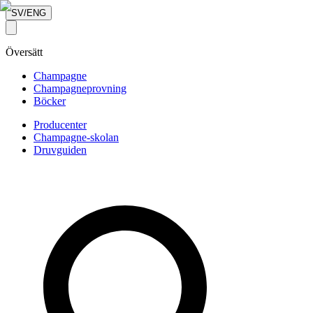
SV/ENG
Översätt
Champagne
Champagneprovning
Böcker
Producenter
Champagne-skolan
Druvguiden