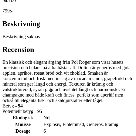
94
/100
799:-
Beskrivning
Beskrivning saknas
Recension
En klassisk och elegant årgång från Pol Roger som visar husets
precision och balans på allra bästa sätt. Doften är generös med gula
äpplen, aprikos, rostat bröd och vit choklad. Smaken är
koncentrerad och frisk med inslag av macadamianöt, grapefrukt och
mineral som ger längd och energi. Texturen är krämig och
välstrukturerad, syran pigg och avslutet långt och harmoniskt. En
champagne med både kraft och finess, perfekt som aperitif men
också till eleganta fisk- och skaldjursrätter eller fågel.
Betyg -
94
Potentiellt betyg -
95
Ekologisk
Nej
Mousse
Explosiv, Finlemmad, Generös, krämig
Dosage
6