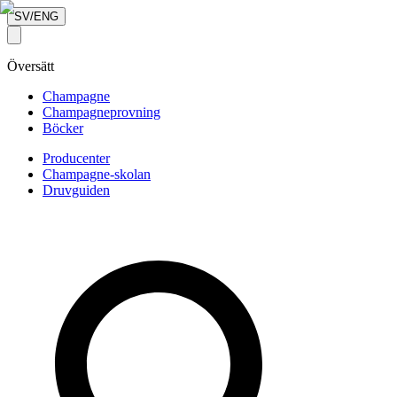
SV/ENG
Översätt
Champagne
Champagneprovning
Böcker
Producenter
Champagne-skolan
Druvguiden