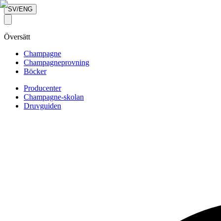
SV/ENG
Översätt
Champagne
Champagneprovning
Böcker
Producenter
Champagne-skolan
Druvguiden