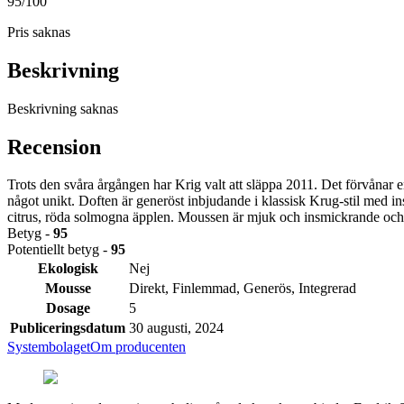
95
/100
Pris saknas
Beskrivning
Beskrivning saknas
Recension
Trots den svåra årgången har Krig valt att släppa 2011. Det förvånar 
något unikt. Doften är generöst inbjudande i klassisk Krug-stil med in
citrus, röda solmogna äpplen. Moussen är mjuk och insmickrande och vine
Betyg -
95
Potentiellt betyg -
95
Ekologisk
Nej
Mousse
Direkt, Finlemmad, Generös, Integrerad
Dosage
5
Publiceringsdatum
30 augusti, 2024
Systembolaget
Om producenten