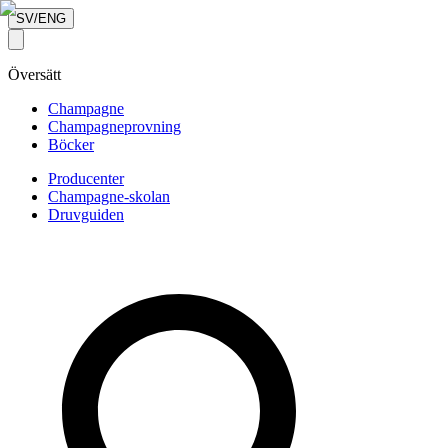
SV/ENG
Översätt
Champagne
Champagneprovning
Böcker
Producenter
Champagne-skolan
Druvguiden