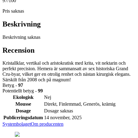
97
/100
Pris saknas
Beskrivning
Beskrivning saknas
Recension
Kristallklar, vertikal och aristokratisk med krita, vit nektarin och
perfekt precision. Hemera är sammansatt av sex historiska Grand
Cru-byar, vilket ger en otrolig renhet och nästan kirurgisk elegans.
Särskilt från 2008 och på magnum!
Betyg -
97
Potentiellt betyg -
99
Ekologisk
Nej
Mousse
Direkt, Finlemmad, Generös, krämig
Dosage
Dosage saknas
Publiceringsdatum
14 november, 2025
Systembolaget
Om producenten