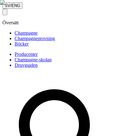
SV/ENG
Översätt
Champagne
Champagneprovning
Böcker
Producenter
Champagne-skolan
Druvguiden