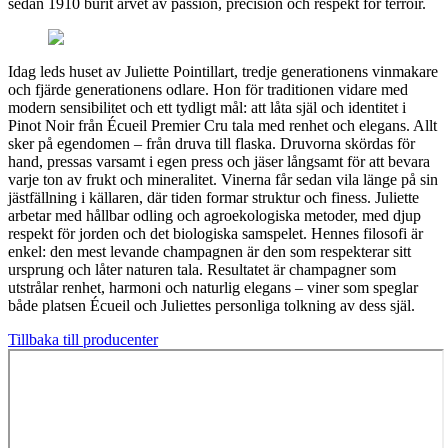
sedan 1910 burit arvet av passion, precision och respekt för terroir.
Idag leds huset av Juliette Pointillart, tredje generationens vinmakare
och fjärde generationens odlare. Hon för traditionen vidare med
modern sensibilitet och ett tydligt mål: att låta själ och identitet i
Pinot Noir från Écueil Premier Cru tala med renhet och elegans. Allt
sker på egendomen – från druva till flaska. Druvorna skördas för
hand, pressas varsamt i egen press och jäser långsamt för att bevara
varje ton av frukt och mineralitet. Vinerna får sedan vila länge på sin
jästfällning i källaren, där tiden formar struktur och finess. Juliette
arbetar med hållbar odling och agroekologiska metoder, med djup
respekt för jorden och det biologiska samspelet. Hennes filosofi är
enkel: den mest levande champagnen är den som respekterar sitt
ursprung och låter naturen tala. Resultatet är champagner som
utstrålar renhet, harmoni och naturlig elegans – viner som speglar
både platsen Écueil och Juliettes personliga tolkning av dess själ.
Tillbaka till producenter