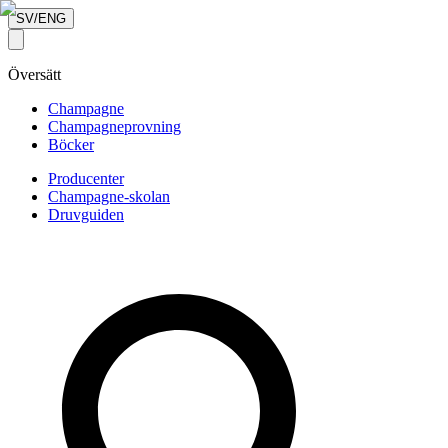
SV/ENG
Översätt
Champagne
Champagneprovning
Böcker
Producenter
Champagne-skolan
Druvguiden