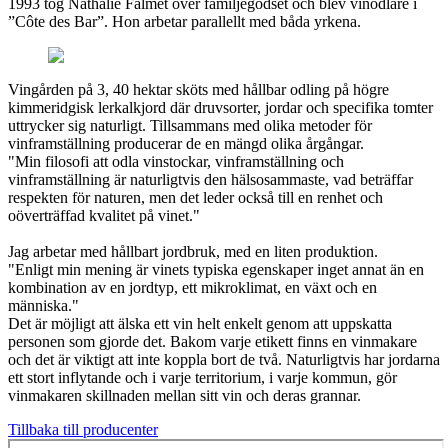
1993 tog Nathalie Falmet över familjegodset och blev vinodlare i
”Côte des Bar”. Hon arbetar parallellt med båda yrkena.
Vingården på 3, 40 hektar sköts med hållbar odling på högre
kimmeridgisk lerkalkjord där druvsorter, jordar och specifika tomter
uttrycker sig naturligt. Tillsammans med olika metoder för
vinframställning producerar de en mängd olika årgångar.
"Min filosofi att odla vinstockar, vinframställning och
vinframställning är naturligtvis den hälsosammaste, vad beträffar
respekten för naturen, men det leder också till en renhet och
oöverträffad kvalitet på vinet."
Jag arbetar med hållbart jordbruk, med en liten produktion.
"Enligt min mening är vinets typiska egenskaper inget annat än en
kombination av en jordtyp, ett mikroklimat, en växt och en
människa."
Det är möjligt att älska ett vin helt enkelt genom att uppskatta
personen som gjorde det. Bakom varje etikett finns en vinmakare
och det är viktigt att inte koppla bort de två. Naturligtvis har jordarna
ett stort inflytande och i varje territorium, i varje kommun, gör
vinmakaren skillnaden mellan sitt vin och deras grannar.
Tillbaka till producenter