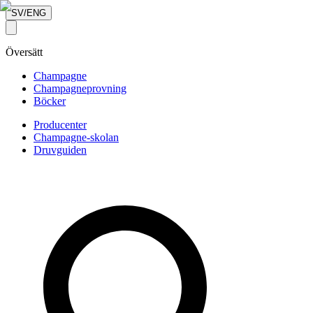
SV/ENG
Översätt
Champagne
Champagneprovning
Böcker
Producenter
Champagne-skolan
Druvguiden