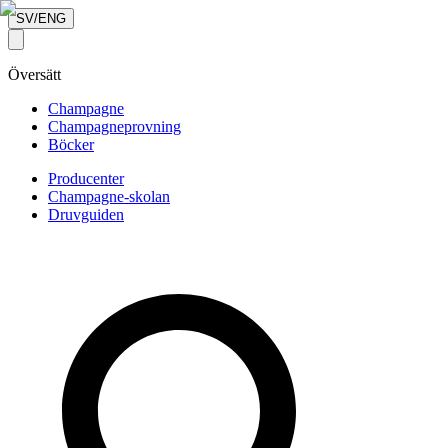
SV/ENG
Översätt
Champagne
Champagneprovning
Böcker
Producenter
Champagne-skolan
Druvguiden