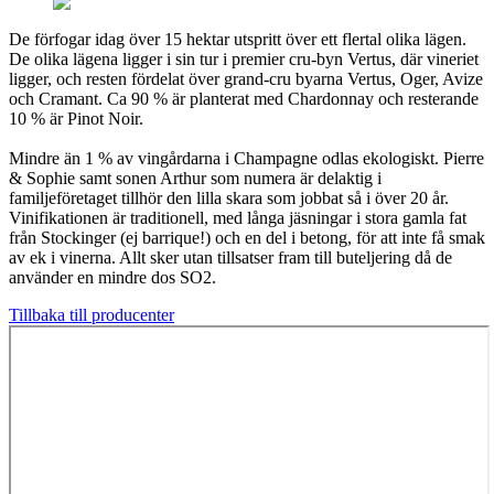
De förfogar idag över 15 hektar utspritt över ett flertal olika lägen.
De olika lägena ligger i sin tur i premier cru-byn Vertus, där vineriet
ligger, och resten fördelat över grand-cru byarna Vertus, Oger, Avize
och Cramant. Ca 90 % är planterat med Chardonnay och resterande
10 % är Pinot Noir.
Mindre än 1 % av vingårdarna i Champagne odlas ekologiskt. Pierre
& Sophie samt sonen Arthur som numera är delaktig i
familjeföretaget tillhör den lilla skara som jobbat så i över 20 år.
Vinifikationen är traditionell, med långa jäsningar i stora gamla fat
från Stockinger (ej barrique!) och en del i betong, för att inte få smak
av ek i vinerna. Allt sker utan tillsatser fram till buteljering då de
använder en mindre dos SO2.
Tillbaka till producenter