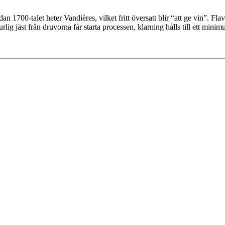
1700-talet heter Vandières, vilket fritt översatt blir “att ge vin”. Flav
g jäst från druvorna får starta processen, klarning hålls till ett minimu