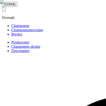
SV/ENG
Översätt
Champagne
Champagneprovning
Böcker
Producenter
Champagne-skolan
Druvguiden