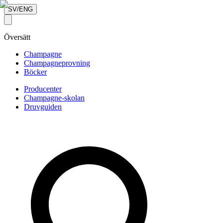
SV/ENG
Översätt
Champagne
Champagneprovning
Böcker
Producenter
Champagne-skolan
Druvguiden