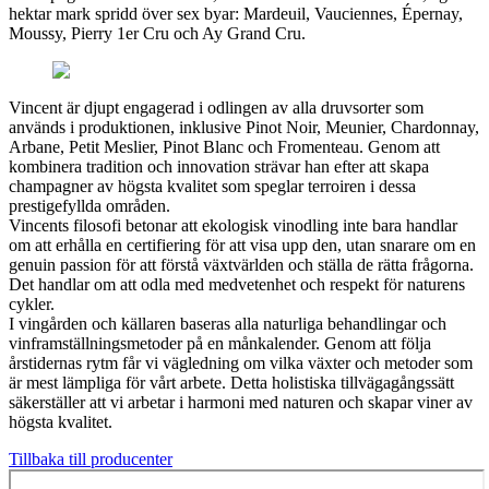
hektar mark spridd över sex byar: Mardeuil, Vauciennes, Épernay,
Moussy, Pierry 1er Cru och Ay Grand Cru.
Vincent är djupt engagerad i odlingen av alla druvsorter som
används i produktionen, inklusive Pinot Noir, Meunier, Chardonnay,
Arbane, Petit Meslier, Pinot Blanc och Fromenteau. Genom att
kombinera tradition och innovation strävar han efter att skapa
champagner av högsta kvalitet som speglar terroiren i dessa
prestigefyllda områden.
Vincents filosofi betonar att ekologisk vinodling inte bara handlar
om att erhålla en certifiering för att visa upp den, utan snarare om en
genuin passion för att förstå växtvärlden och ställa de rätta frågorna.
Det handlar om att odla med medvetenhet och respekt för naturens
cykler.
I vingården och källaren baseras alla naturliga behandlingar och
vinframställningsmetoder på en månkalender. Genom att följa
årstidernas rytm får vi vägledning om vilka växter och metoder som
är mest lämpliga för vårt arbete. Detta holistiska tillvägagångssätt
säkerställer att vi arbetar i harmoni med naturen och skapar viner av
högsta kvalitet.
Tillbaka till producenter