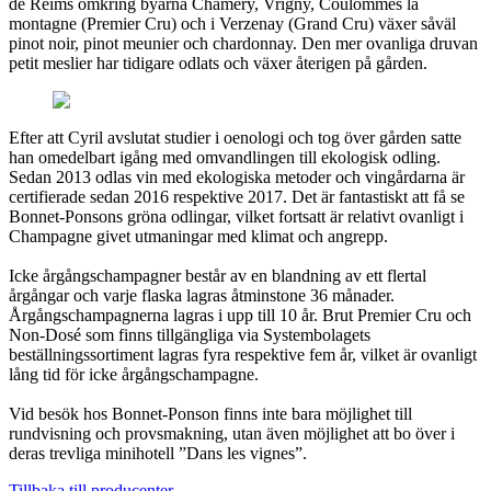
de Reims omkring byarna Chamery, Vrigny, Coulommes la
montagne (Premier Cru) och i Verzenay (Grand Cru) växer såväl
pinot noir, pinot meunier och chardonnay. Den mer ovanliga druvan
petit meslier har tidigare odlats och växer återigen på gården.
Efter att Cyril avslutat studier i oenologi och tog över gården satte
han omedelbart igång med omvandlingen till ekologisk odling.
Sedan 2013 odlas vin med ekologiska metoder och vingårdarna är
certifierade sedan 2016 respektive 2017. Det är fantastiskt att få se
Bonnet-Ponsons gröna odlingar, vilket fortsatt är relativt ovanligt i
Champagne givet utmaningar med klimat och angrepp.
Icke årgångschampagner består av en blandning av ett flertal
årgångar och varje flaska lagras åtminstone 36 månader.
Årgångschampagnerna lagras i upp till 10 år. Brut Premier Cru och
Non-Dosé som finns tillgängliga via Systembolagets
beställningssortiment lagras fyra respektive fem år, vilket är ovanligt
lång tid för icke årgångschampagne.
Vid besök hos Bonnet-Ponson finns inte bara möjlighet till
rundvisning och provsmakning, utan även möjlighet att bo över i
deras trevliga minihotell ”Dans les vignes”.
Tillbaka till producenter