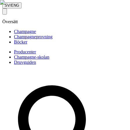
SV/ENG
Översätt
Champagne
Champagneprovning
Böcker
Producenter
Champagne-skolan
Druvguiden