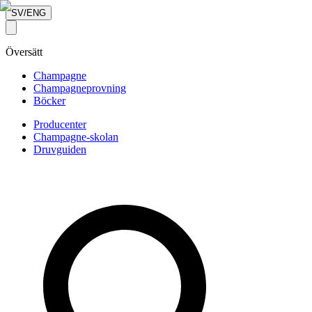
SV/ENG
Översätt
Champagne
Champagneprovning
Böcker
Producenter
Champagne-skolan
Druvguiden