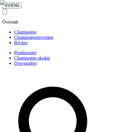
SV/ENG
Översätt
Champagne
Champagneprovning
Böcker
Producenter
Champagne-skolan
Druvguiden