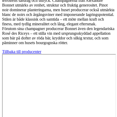
terroirens särdrag och uttryck. Champagnerna från Alexandre
Bonnet utmärks av renhet, struktur och fruktig generositet. Pinot
noir dominerar planteringarna, men huset producerar också utmärkta
blanc de noirs och årgångsviner med imponerande lagringspotential.
Stilen är både klassisk och samtida – ett möte mellan kraft och
finess, med tydlig mineralitet och lång, elegant eftersmak.
Förutom sina champagner producerar Bonnet även den legendariska
Rosé des Riceys – ett stilla vin med ursprungsskyddad appellation
som bär på dofter av röda bär, kryddor och silkig textur, och som
påminner om husets bourgognska rötter.
Tillbaka till producenter