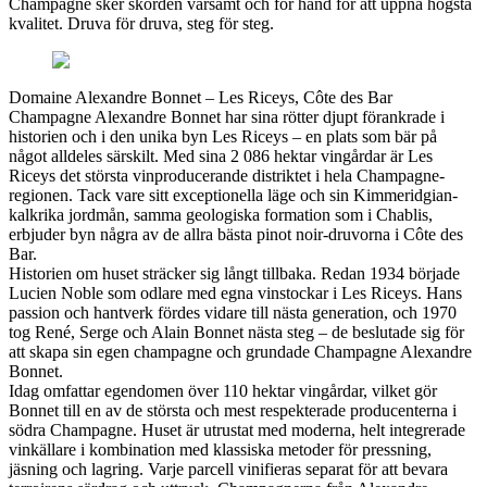
Champagne sker skörden varsamt och för hand för att uppnå högsta
kvalitet. Druva för druva, steg för steg.
Domaine Alexandre Bonnet – Les Riceys, Côte des Bar
Champagne Alexandre Bonnet har sina rötter djupt förankrade i
historien och i den unika byn Les Riceys – en plats som bär på
något alldeles särskilt. Med sina 2 086 hektar vingårdar är Les
Riceys det största vinproducerande distriktet i hela Champagne-
regionen. Tack vare sitt exceptionella läge och sin Kimmeridgian-
kalkrika jordmån, samma geologiska formation som i Chablis,
erbjuder byn några av de allra bästa pinot noir-druvorna i Côte des
Bar.
Historien om huset sträcker sig långt tillbaka. Redan 1934 började
Lucien Noble som odlare med egna vinstockar i Les Riceys. Hans
passion och hantverk fördes vidare till nästa generation, och 1970
tog René, Serge och Alain Bonnet nästa steg – de beslutade sig för
att skapa sin egen champagne och grundade Champagne Alexandre
Bonnet.
Idag omfattar egendomen över 110 hektar vingårdar, vilket gör
Bonnet till en av de största och mest respekterade producenterna i
södra Champagne. Huset är utrustat med moderna, helt integrerade
vinkällare i kombination med klassiska metoder för pressning,
jäsning och lagring. Varje parcell vinifieras separat för att bevara