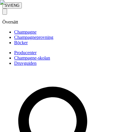
SV/ENG
Översätt
Champagne
Champagneprovning
Böcker
Producenter
Champagne-skolan
Druvguiden