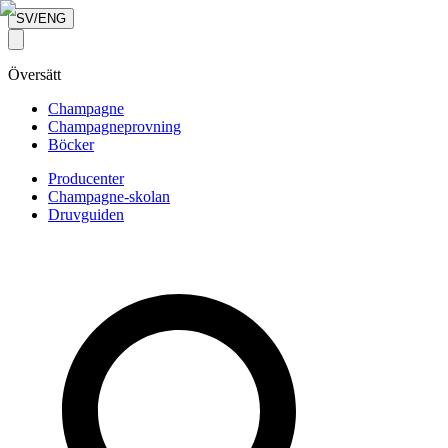
SV/ENG
Översätt
Champagne
Champagneprovning
Böcker
Producenter
Champagne-skolan
Druvguiden