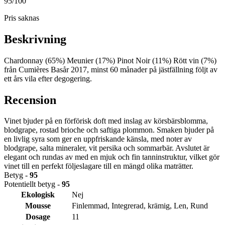
95
/100
Pris saknas
Beskrivning
Chardonnay (65%) Meunier (17%) Pinot Noir (11%) Rött vin (7%)
från Cumières Basår 2017, minst 60 månader på jästfällning följt av
ett års vila efter degogering.
Recension
Vinet bjuder på en förförisk doft med inslag av körsbärsblomma,
blodgrape, rostad brioche och saftiga plommon. Smaken bjuder på
en livlig syra som ger en uppfriskande känsla, med noter av
blodgrape, salta mineraler, vit persika och sommarbär. Avslutet är
elegant och rundas av med en mjuk och fin tanninstruktur, vilket gör
vinet till en perfekt följeslagare till en mängd olika maträtter.
Betyg -
95
Potentiellt betyg -
95
Ekologisk
Nej
Mousse
Finlemmad, Integrerad, krämig, Len, Rund
Dosage
11