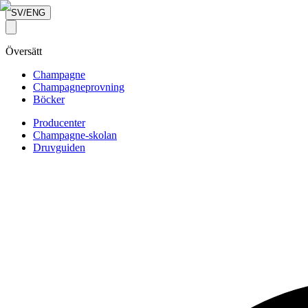
SV/ENG
Översätt
Champagne
Champagneprovning
Böcker
Producenter
Champagne-skolan
Druvguiden