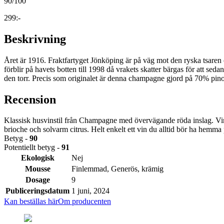
90
/100
299:-
Beskrivning
Året är 1916. Fraktfartyget Jönköping är på väg mot den ryska tsaren 
förblir på havets botten till 1998 då vrakets skatter bärgas för att 
den torr. Precis som originalet är denna champagne gjord på 70% pino
Recension
Klassisk husvinstil från Champagne med övervägande röda inslag. Vine
brioche och solvarm citrus. Helt enkelt ett vin du alltid bör ha hemma
Betyg -
90
Potentiellt betyg -
91
Ekologisk
Nej
Mousse
Finlemmad, Generös, krämig
Dosage
9
Publiceringsdatum
1 juni, 2024
Kan beställas här
Om producenten