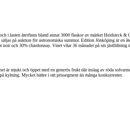
och i lasten återfinns bland annat 3000 flaskor av märket Heidsieck & C
sedan säljas på auktion för astronomiska summor. Edition Jönköping är e
t noir och 30% chardonnay. Vinet vilar 36 månader på sin jästfällning 
t är mjukt och öppet med en generös frukt där inslag av röda solvarma 
 på kylning. Mycket bättre i sitt prissegment än många konkurrenter.