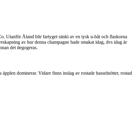
o. Utanför Åland blir fartyget sänkt av en tysk u-båt och flaskorna
n återskapning av hur denna champagne hade smakat idag, dvs idag är
innan det degogeras.
äpplen dominerar. Vidare finns inslag av rostade hasselnötter, rostad