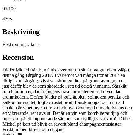
95
/100
479:-
Beskrivning
Beskrivning saknas
Recension
Didier Michel från byn Cuis levererar nu sitt årliga grand cru-släpp,
denna gång i årgång 2017. Tvärtemot vad många tror är 2017 en
riktigt stark årgång, visst var skörden liten på grund av regn, men
just därför blev de som skördade i rätt tid också vinnarna. Särskilt
för chardonnay, där årgångens fräschör möter en fint utvecklad
aromrikedom. Doften bjuder på gula äpplen, solmogen persika och
kalkig mineralitet, följt av rostat bröd, fransk nougat och citrus. I
smaken är vinet mycket friskt och nyanserat med utmärkt balans och
ett vibrerande, rent avslut. Det är ett vin som kombinerar djup och
precision på ett imponerande sätt och som tydligt visar varför Didier
Michel på kort tid blivit en favorit bland champagneentusiaster.
Friskt, mineraldrivet och elegant.
Betyg -
95