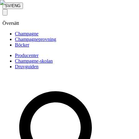
SV/ENG
Översätt
Champagne
Champagneprovning
Böcker
Producenter
Champagne-skolan
Druvguiden