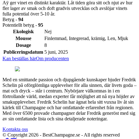
Aÿ ger vinet en distinkt karaktär. Låt tiden göra sitt och njut av hur
fler lager av smak och doft gradvis utvecklas och avslöjar vinets
fulla potential över 5-10 år.
Betyg -
94
Potentiellt betyg -
95
Ekologisk
Nej
Mousse
Finlemmad, Integrerad, krämig, Len, Mjuk
Dosage
8
Publiceringsdatum
5 juni, 2025
Kan beställas här
Om producenten
Med en smittande passion och djupgående kunskaper bjuder Fredrik
Schelin på oförglömliga upplevelser för alla sinnen, där livets goda –
mat och dryck – står i centrum. Nybörjare välkomnas in i en
förtrollande värld, medan experter får möjlighet att nå nya höjder av
smakupplevelser. Fredrik Schelin har ägnat hela sitt vuxna liv åt sin
kärlek till Champagne och har omfattande erfarenhet från regionen.
Med över 6500 provade champagner delar Fredrik generöst med sig
av sin omfattande lista och sina detaljerade noteringar.
Kontakta oss
© Copyright
2026
- BestChampagne.se - All rights reserved