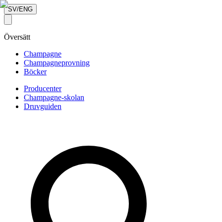
SV/ENG
Översätt
Champagne
Champagneprovning
Böcker
Producenter
Champagne-skolan
Druvguiden