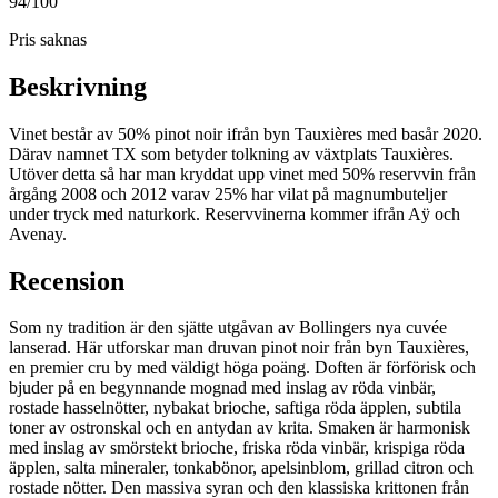
94
/100
Pris saknas
Beskrivning
Vinet består av 50% pinot noir ifrån byn Tauxières med basår 2020.
Därav namnet TX som betyder tolkning av växtplats Tauxières.
Utöver detta så har man kryddat upp vinet med 50% reservvin från
årgång 2008 och 2012 varav 25% har vilat på magnumbuteljer
under tryck med naturkork. Reservvinerna kommer ifrån Aÿ och
Avenay.
Recension
Som ny tradition är den sjätte utgåvan av Bollingers nya cuvée
lanserad. Här utforskar man druvan pinot noir från byn Tauxières,
en premier cru by med väldigt höga poäng. Doften är förförisk och
bjuder på en begynnande mognad med inslag av röda vinbär,
rostade hasselnötter, nybakat brioche, saftiga röda äpplen, subtila
toner av ostronskal och en antydan av krita. Smaken är harmonisk
med inslag av smörstekt brioche, friska röda vinbär, krispiga röda
äpplen, salta mineraler, tonkabönor, apelsinblom, grillad citron och
rostade nötter. Den massiva syran och den klassiska krittonen från